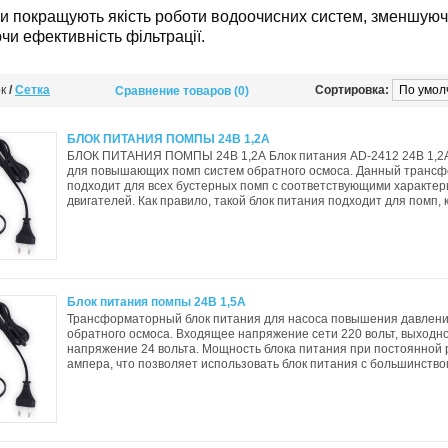
пи покращують якість роботи водоочисних систем, зменшую
и ефективність фільтрації.
ок
/
Сетка
Сортировка:
Сравнение товаров (0)
БЛОК ПИТАНИЯ ПОМПЫ 24В 1,2А
БЛОК ПИТАНИЯ ПОМПЫ 24В 1,2А Блок питания AD-2412 24В 1,2А
для повышающих помп систем обратного осмоса. Данный транс
подходит для всех бустерных помп с соответствующими характе
двигателей. Как правило, такой блок питания подходит для помп, 
Блок питания помпы 24В 1,5А
Трансформаторный блок питания для насоса повышения давлени
обратного осмоса. Входящее напряжение сети 220 вольт, выходно
напряжение 24 вольта. Мощность блока питания при постоянной р
ампера, что позволяет использовать блок питания с большинство