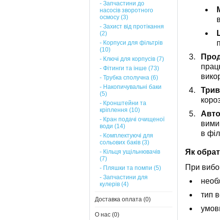
- Запчастини до
насосів зворотного
осмосу (3)
- Захист від протікання
(2)
- Корпуси для фільтрів
(10)
Прод
- Ключі для корпусів (7)
прац
- Фітинги та інше (73)
вико
- Трубка сполучна (6)
- Накопичувальні баки
Трив
(5)
короз
- Кронштейни та
кріплення (10)
Авто
- Кран подачі очищеної
вимик
води (14)
в філ
- Комплектуючі для
сольових баків (3)
Як обра
- Кільця ущільнювачів
(7)
При вибо
- Пляшки та помпи (5)
- Запчастини для
необх
кулерів (4)
тип в
Доставка оплата (0)
умов
О нас (0)