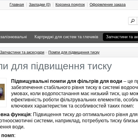
Главная
Закладки (0)
Корзина покупок
Оформление заказа
езалізнювальні
Картриджі для систем та глечиків
Запчастини та а
Запчастини та аксесуари
»
Помпи для підвищення тиску
и для підвищення тиску
Підвищувальні помпи для фільтрів для води
– це п
забезпечення стабільного рівня тиску в системі водоо
умовах, коли водопостачання має низький тиск, що мо
ефективність роботи фільтрувальних елементів, особли
ключових характеристик та особливостей таких помп:
вна функція
: Підвищення тиску до оптимального рівня для 
отноосмотичні системи, наприклад, потребують тиску близь
ення води.
 помп
: