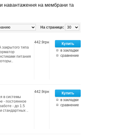
чи навантаження на мембрани та
На странице:
442.9грн
 закрытого типа
в закладки
форматор
сравнение
ристиками питания
которы..
442.9грн
я в системы
в закладки
е - постоянное
сравнение
аботе - до 1.5
м стандартных ..