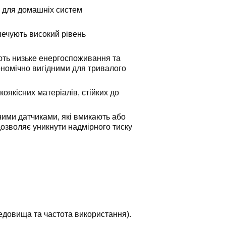
ь для домашніх систем
печують високий рівень
ають низьке енергоспоживання та
ономічно вигідними для тривалого
коякісних матеріалів, стійких до
ними датчиками, які вмикають або
дозволяє уникнути надмірного тиску
едовища та частота використання).