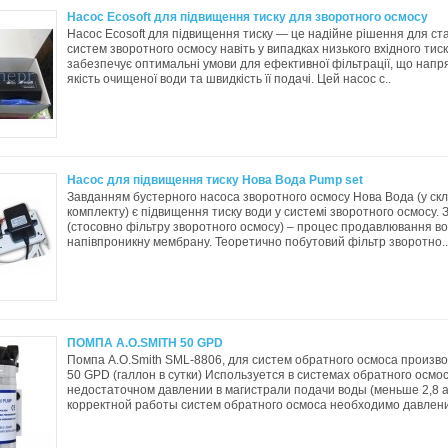
Насос Ecosoft для підвищення тиску для зворотного осмосу
Насос Ecosoft для підвищення тиску — це надійне рішення для ст
систем зворотного осмосу навіть у випадках низького вхідного тис
забезпечує оптимальні умови для ефективної фільтрації, що напр
якість очищеної води та швидкість її подачі. Цей насос с..
Насос для підвищення тиску Нова Вода Pump set
Завданням бустерного насоса зворотного осмосу Нова Вода (у ск
комплекту) є підвищення тиску води у системі зворотного осмосу.
(стосовно фільтру зворотного осмосу) – процес продавлювання в
напівпроникну мембрану. Теоретично побутовий фільтр зворотно..
ПОМПА A.O.SMITH 50 GPD
Помпа A.O.Smith SML-8806, для систем обратного осмоса произв
50 GPD (галлон в сутки) Используется в системах обратного осмо
недостаточном давлении в магистрали подачи воды (меньше 2,8 
корректной работы систем обратного осмоса необходимо давление