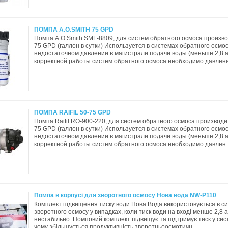
ПОМПА A.O.SMITH 75 GPD
Помпа A.O.Smith SML-8809, для систем обратного осмоса произв
75 GPD (галлон в сутки) Используется в системах обратного осмо
недостаточном давлении в магистрали подачи воды (меньше 2,8 
корректной работы систем обратного осмоса необходимо давление
ПОМПА RAIFIL 50-75 GPD
Помпа Raifil RO-900-220, для систем обратного осмоса производ
75 GPD (галлон в сутки) Используется в системах обратного осмо
недостаточном давлении в магистрали подачи воды (меньше 2,8 
корректной работы систем обратного осмоса необходимо давлен.
Помпа в корпусі для зворотного осмосу Нова вода NW-P110
Комплект підвищення тиску води Нова Вода використовується в с
зворотного осмосу у випадках, коли тиск води на вході менше 2,8
нестабільно. Помповий комплект підвищує та підтримує тиск у сис
чому збільшується продуктивність зворотньоосмотичн..