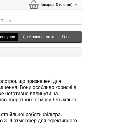
Товаров: 0 (0.0грн)
ксесуари
Доставка оплата
О нас
ристрої, що призначені для
чищення. Вони особливо корисні в
же негативно вплинути на
во зворотного осмосу. Ось кілька
стабільної роботи фільтра.
ко 3–4 атмосфер для ефективного