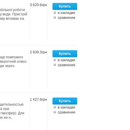
3 620.6грн
абільної роботи
в закладки
ку води. Пристрій
сравнение
яму впливає на
2 839.3грн
ладі помпового
в закладки
 Зворотний осмос
сравнение
оди через
1 427.6грн
одительностью
в закладки
са при
сравнение
атмосфер). Для
 не н..