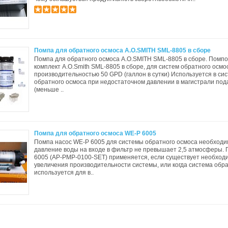
Помпа для обратного осмоса A.O.SMITH SML-8805 в сборе
Помпа для обратного осмоса A.O.SMITH SML-8805 в сборе. Помп
комплект A.O.Smith SML-8805 в сборе, для систем обратного осмо
производительностью 50 GPD (галлон в сутки) Используется в си
обратного осмоса при недостаточном давлении в магистрали под
(меньше ..
Помпа для обратного осмоса WE-P 6005
Помпа насос WE-P 6005 для системы обратного осмоса необходи
давление воды на входе в фильтр не превышает 2,5 атмосферы.
6005 (AP-PMP-0100-SET) применяется, если существует необход
увеличения производительности системы, или когда система обр
используется для в..