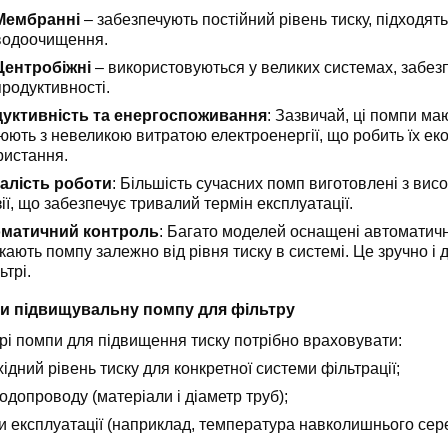
Мембранні
– забезпечують постійний рівень тиску, підходят
водоочищення.
Центробіжні
– використовуються у великих системах, забез
продуктивності.
уктивність та енергоспоживання
: Зазвичай, ці помпи м
юють з невеликою витратою електроенергії, що робить їх ек
ристання.
алість роботи
: Більшість сучасних помп виготовлені з висо
ії, що забезпечує тривалий термін експлуатації.
матичний контроль
: Багато моделей оснащені автоматич
ають помпу залежно від рівня тиску в системі. Це зручно і 
ьтрі.
ти підвищувальну помпу для фільтру
рі помпи для підвищення тиску потрібно враховувати:
ідний рівень тиску для конкретної системи фільтрації;
одопроводу (матеріали і діаметр труб);
и експлуатації (наприклад, температура навколишнього сер