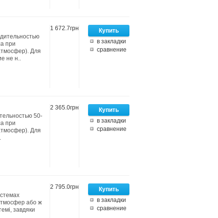
1 672.7грн
одительностью
в закладки
са при
сравнение
атмосфер). Для
 не н..
2 365.0грн
ительностью 50-
в закладки
са при
сравнение
атмосфер). Для
.
2 795.0грн
истемах
в закладки
 атмосфер або ж
сравнение
темі, завдяки