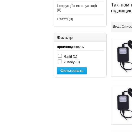
Такі пом
Інструкції з експлуатації
(0)
підвищуюч
Статті (0)
Вид:
Спис
Фильтр
производитель
Raifil (1)
Zuanly (0)
Фильтровать