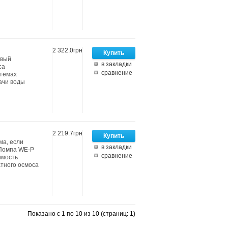
2 322.0грн
овый
в закладки
са
сравнение
стемах
ачи воды
2 219.7грн
ма, если
в закладки
 Помпа WE-P
сравнение
имость
атного осмоса
Показано с 1 по 10 из 10 (страниц: 1)