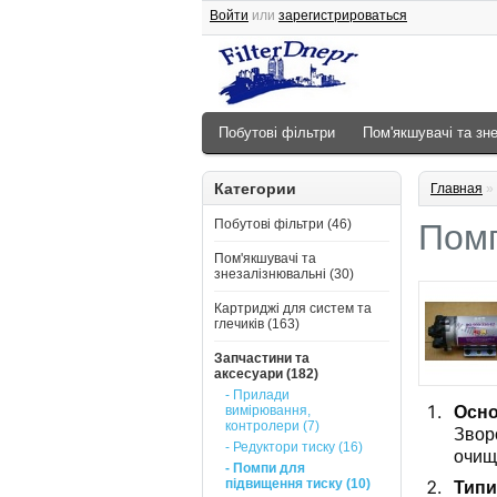
Войти
или
зарегистрироваться
Побутові фільтри
Пом'якшувачі та зн
Категории
Главная
»
Побутові фільтри (46)
Помп
Пом'якшувачі та
знезалізнювальні (30)
Картриджі для систем та
глечиків (163)
Запчастини та
аксесуари (182)
- Прилади
вимірювання,
Осно
контролери (7)
Звор
- Редуктори тиску (16)
очищ
- Помпи для
підвищення тиску (10)
Типи