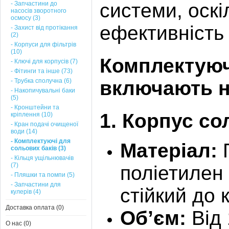
системи, оскі
- Запчастини до
насосів зворотного
осмосу (3)
ефективність 
- Захист від протікання
(2)
- Корпуси для фільтрів
(10)
Комплектуюч
- Ключі для корпусів (7)
- Фітинги та інше (73)
- Трубка сполучна (6)
включають н
- Накопичувальні баки
(5)
- Кронштейни та
1.
Корпус со
кріплення (10)
- Кран подачі очищеної
води (14)
- Комплектуючі для
Матеріал:
П
сольових баків (3)
- Кільця ущільнювачів
(7)
поліетилен 
- Пляшки та помпи (5)
- Запчастини для
стійкий до к
кулерів (4)
Доставка оплата (0)
Об’єм:
Від 
О нас (0)