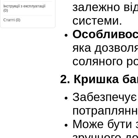
залежно від
Інструкції з експлуатації
(0)
системи.
Статті (0)
Особливос
яка дозвол
соляного ро
2.
Кришка ба
Забезпечує 
потраплянн
Може бути 
зручного до