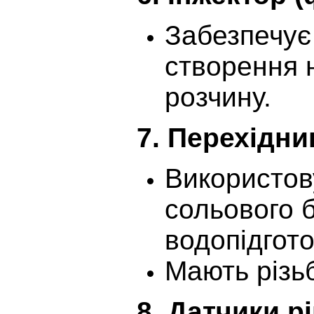
Забезпечує
створення 
розчину.
7.
Перехідник
Використов
сольового 
водопідгото
Мають різьб
8.
Датчики рі