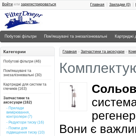
Войти
или
зарегистрироваться
Главная
Закладки (0)
Побутові фільтри
Пом'якшувачі та знезалізнювальні
Картриджі 
Категории
Главная
»
Запчастини та аксесуари
»
Комп
Побутові фільтри (46)
Комплектую
Пом'якшувачі та
знезалізнювальні (30)
Картриджі для систем та
Сольов
глечиків (163)
система
Запчастини та
аксесуари (182)
- Прилади
регенер
вимірювання,
контролери (7)
- Редуктори тиску (16)
Вони є важли
- Помпи для
підвищення тиску (10)