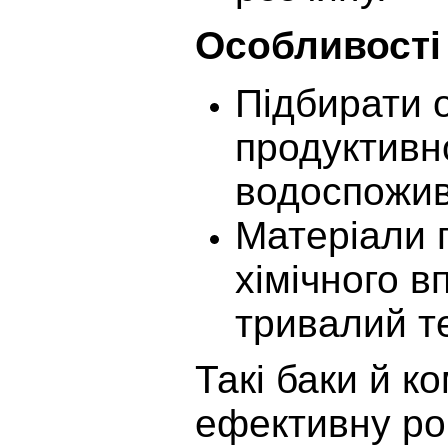
Особливості
Підбирати о
продуктивно
водоспожив
Матеріали п
хімічного в
тривалий те
Такі баки й к
ефективну ро