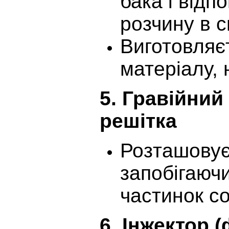
бака і відп
розчину в с
Виготовляєт
матеріалу,
5.
Гравійний
решітка
Розташовуєт
запобігаюч
частинок со
6.
Інжектор 