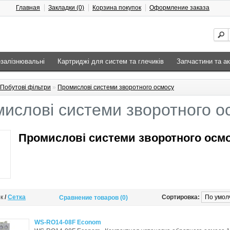
Главная
Закладки (0)
Корзина покупок
Оформление заказа
езалізнювальні
Картриджі для систем та глечиків
Запчастини та а
Побутові фільтри
»
Промислові системи зворотного осмосу
ислові системи зворотного о
Промислові системи зворотного осм
ок
/
Сетка
Сортировка:
Сравнение товаров (0)
WS-RO14-08F Econom