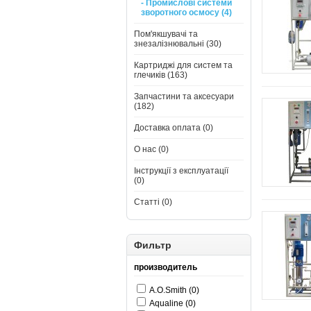
- Промислові системи
зворотного осмосу (4)
Пом'якшувачі та
знезалізнювальні (30)
Картриджі для систем та
глечиків (163)
Запчастини та аксесуари
(182)
Доставка оплата (0)
О нас (0)
Інструкції з експлуатації
(0)
Статті (0)
Фильтр
производитель
A.O.Smith (0)
Aqualine (0)