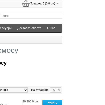
Товаров: 0 (0.0грн)
ксесуари
Доставка оплата
О нас
смосу
осу
На странице:
90 300.0грн