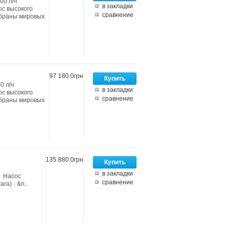
00 л/ч
в закладки
ос высокого
сравнение
мбраны мировых
97 180.0грн
0 л/ч
в закладки
ос высокого
сравнение
мбраны мировых
135 880.0грн
в закладки
· Насос
сравнение
ra) · &n..