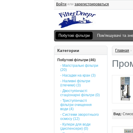
Войти
или
зарегистрироваться
Побутові фільтри
Пом'якшувачі та зн
Категории
Главная
»
Побутові фільтри (46)
Пром
- Магістральні фільтри
(20)
- Насадки на кран (3)
- Наливні фільтри
(глечики) (3)
- Двоступінчасті
стаціонарні фільтри (0)
- Триступінчасті
фільтри очищення
води (4)
Вид:
Спис
- Системи зворотнього
осмосу (12)
- Кулери для води
(диспенсери) (0)